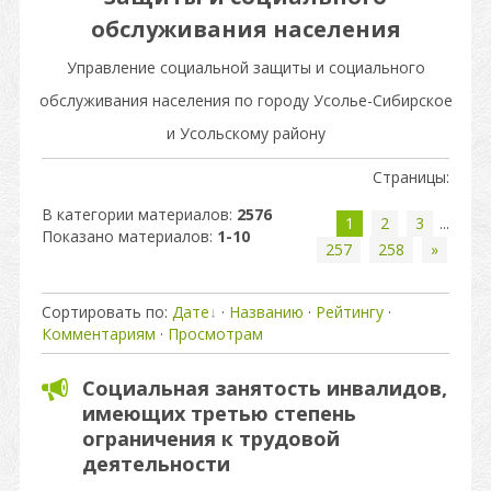
обслуживания населения
Управление социальной защиты и социального
обслуживания населения по городу Усолье-Сибирское
и Усольскому району
Страницы
:
В категории материалов
:
2576
1
2
3
...
Показано материалов
:
1-10
257
258
»
Сортировать по
:
Дате
·
Названию
·
Рейтингу
·
Комментариям
·
Просмотрам
Социальная занятость инвалидов,
имеющих третью степень
ограничения к трудовой
деятельности